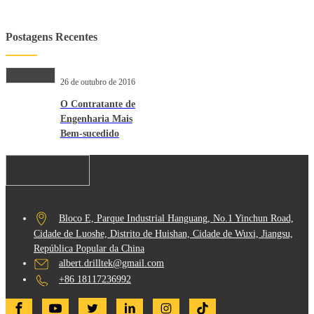
Postagens Recentes
26 de outubro de 2016
O Contratante de
Engenharia Mais
Bem-sucedido
Bloco E, Parque Industrial Hanguang, No.1 Yinchun Road,
Cidade de Luoshe, Distrito de Huishan, Cidade de Wuxi, Jiangsu,
República Popular da China
albert.drilltek@gmail.com
+86 18117236992