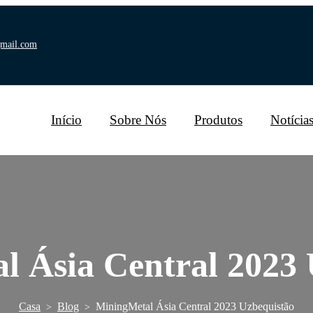
gmail.com
Início
Sobre Nós
Produtos
Notícia
l Ásia Central 2023 
Casa
Blog
MiningMetal Ásia Central 2023 Uzbequistão
>
>