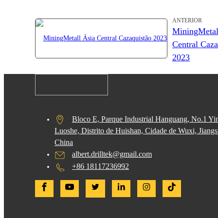
ANTERIOR
MiningMetal
Central Caza
2023
Bloco E, Parque Industrial Hanguang, No.1 Y
Luoshe, Distrito de Huishan, Cidade de Wuxi, Jiangs
China
albert.drilltek@gmail.com
+86 18117236992