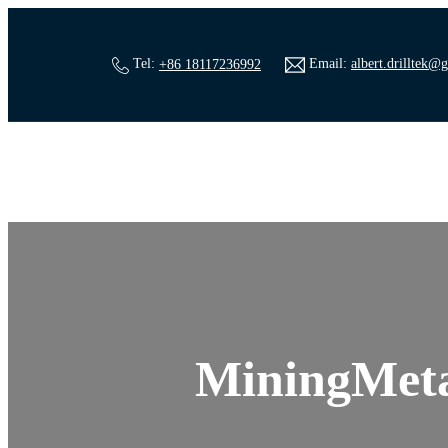
Tel:
+86 18117236992
Email:
albert.drilltek@
MiningMeta