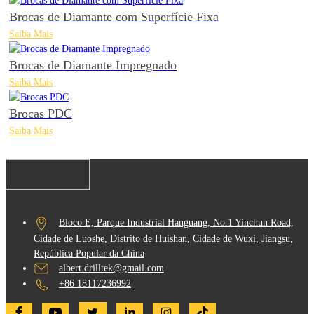
Brocas de Diamante com Superfície Fixa
Saiba Mais
Brocas de Diamante Impregnado
Saiba Mais
Brocas PDC
Saiba Mais
Bloco E, Parque Industrial Hanguang, No.1 Yinchun Road,
Cidade de Luoshe, Distrito de Huishan, Cidade de Wuxi, Jiangsu,
República Popular da China
albert.drilltek@gmail.com
+86 18117236992