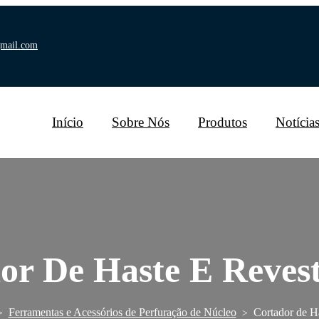
gmail.com
Início
Sobre Nós
Produtos
Notícia
or De Haste E Reves
Ferramentas e Acessórios de Perfuração de Núcleo
Cortador de H
>
>