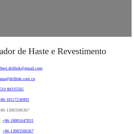
ador de Haste e Revestimento
lbert.drilltek@gmail.com
ana@drilltek.com.cn
510 88335505
+86-18117236992
+86-13083506367
p:
+86-18001647831
p:
+86-13083506367