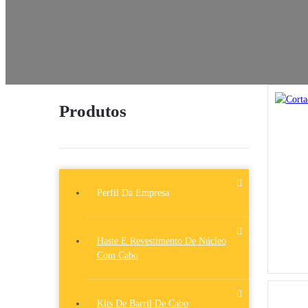
Produtos
Perfil Da Empresa
Haste E Revestimento De Núcleo
Com Cabo
Kits De Barril De Cabo