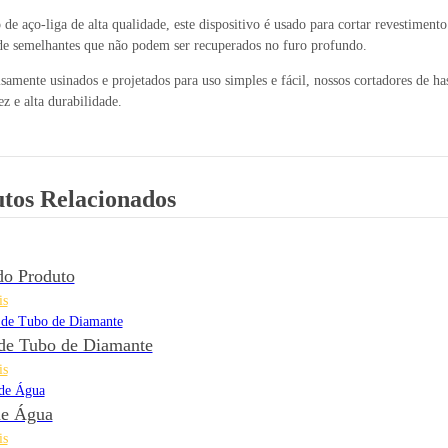
o de aço-liga de alta qualidade, este dispositivo é usado para cortar revestime
de semelhantes que não podem ser recuperados no furo profundo.
samente usinados e projetados para uso simples e fácil, nossos cortadores de has
ez e alta durabilidade.
tos Relacionados
do Produto
is
de Tubo de Diamante
is
de Água
is