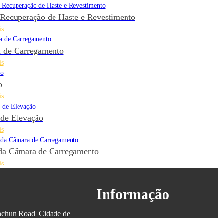
 Recuperação de Haste e Revestimento
is
 de Carregamento
is
o
is
 de Elevação
is
da Câmara de Carregamento
is
Informação
inchun Road, Cidade de