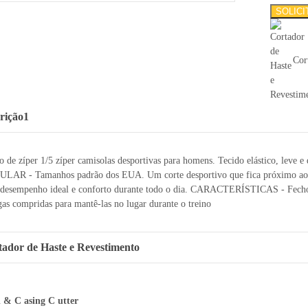
SOLIC
Cor
rição1
o de zíper 1/5 zíper camisolas desportivas para homens. Tecido elástico, le
LAR - Tamanhos padrão dos EUA. Um corte desportivo que fica próximo ao 
 desempenho ideal e conforto durante todo o dia. CARACTERÍSTICAS - Fecho de
as compridas para mantê-las no lugar durante o treino
ador de Haste e Revestimento
d & C
asing
C
utter