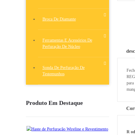
Broca De Diamante
Ferramentas E Acessórios De
Perfuração De Núcleo
desc
Sonda De Perfuração De
Fech
Testemunhos
REGU
para
mang
Produto Em Destaque
Cort
R
o