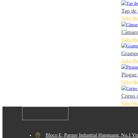
Tap de
Saiba Ma
Câmara
Saiba Ma
Gramp
Saiba Ma
Plugue
Saiba Ma
Corpo 
Saiba Ma
Bloco E, Parque Industrial Hanguang, No.1 Y